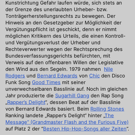
Kunstrichtung Gefahr laufen würde, sich stets an
der Grenze des unerlaubten Urheber- bzw.
Tonträgerherstellungsrechts zu bewegen. Der
Hinweis an den Gesetzgeber zur Möglichkeit der
Vergütungspflicht ist geschickt, denn er nimmt
möglichen Kritikern des Urteils, die einen Kontroll-
und Vergütungsverlust der Urheber und
Rechteverwerter wegen der Rechtsprechung des
Bundesverfassungsgerichts befürchten, mit
Verweis auf den offenbaren Willen der Legislative
den Wind aus den Segeln. 1979 nahmen
Nile
Rodgers
und
Bernard Edwards
von
Chic
den Disco
Funk Song
Good Times
mit seiner
unverwechselbaren Basslinie auf. Noch im gleichen
Jahr produzierte die
Sugarhill Gang
den Rap Song
„
Rapper’s Delight
“, dessen Beat auf der Basslinie
von Bernard Edwards basiert. Beim
Rolling Stones
Ranking landete „Rapper’s Delight“ hinter „
The
Message“ (Grandmaster Flash and the Furious Five)
auf Platz 2 der “
Besten Hip-Hop-Songs aller Zeiten
”.