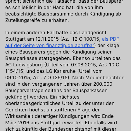
spricht sicherlich die Tatsache, dass der Bausparer
es schließlich in der Hand hat, die von ihm
beabsichtigte Bausparsumme durch Kündigung ab
Zuteilungsreife zu erhalten.
In einem anderen Fall hatte das Landgericht
Stuttgart am 12.11.2015 (Az.: 12 O 100/15,
als PDF
auf der Seite von finanztip.de abrufbar
) der Klage
eines Bausparers gegen die Kündigung seiner
Bausparkasse stattgegeben. Ebenso urteilten das
AG Ludwigsburg (Urteil vom 07.08.2015, Az.: 10 C
1154/15) und das LG Karlsruhe (Urteil vom
09.10.2015, Az.: 7 O 126/15). Nach Medienberichten
sind in den vergangenen Jahren über 200.000
Bausparverträge seitens der Bausparkassen
gekündigt worden. Ein nächstes
oberlandesgerichtliches Urteil zu der unter den
Gerichten höchst umstrittenen Frage der
Wirksamkeit derartiger Kündigungen wird Ende
März 2016 aus Stuttgart erwartet. Ebenfalls wird
sich zukünftig der Bundesgerichtshof mit dieser