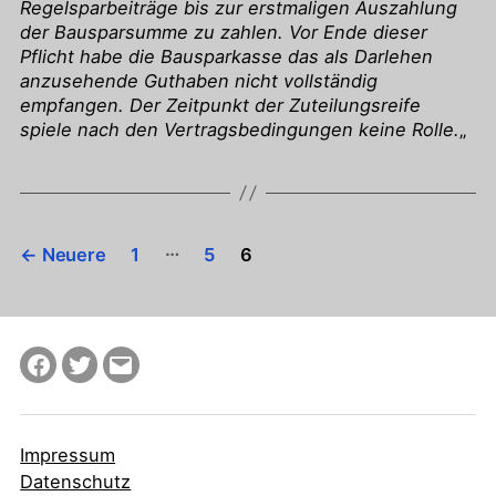
Regelsparbeiträge bis zur erstmaligen Auszahlung
der Bausparsumme zu zahlen. Vor Ende dieser
Pflicht habe die Bausparkasse das als Darlehen
anzusehende Guthaben nicht vollständig
empfangen. Der Zeitpunkt der Zuteilungsreife
spiele nach den Vertragsbedingungen keine Rolle.
„
Seitennummerierung
…
←
Neuere
1
5
6
der
Beiträge
Facebook
Twitter
E-
Mail
Impressum
Datenschutz